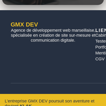
GMX DEV
LIE
Agence de développement web marseillaise,
spécialisée en création de site sur-mesure et
Cabin
communication digitale.
Teste
Portfo
Menti
CGV
L’entreprise GMX DEV poursuit son aventure et
devient
KLAK.