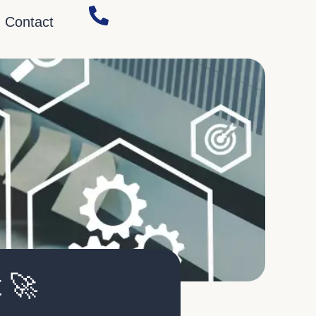
Contact
 🚀